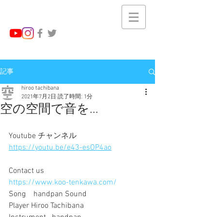
記事
hiroo tachibana
2021年7月2日
読了時間: 1分
空の空間で音を...
Youtube チャンネル
https://youtu.be/e43-esOP4ao
Contact us 
https://www.koo-tenkawa.com/
Song    handpan Sound
Player Hiroo Tachibana 