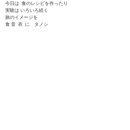
今日は  食のレシピを作ったり
実験は いろいろ続く
旅のイメージを
食 音  衣  に    タノシ