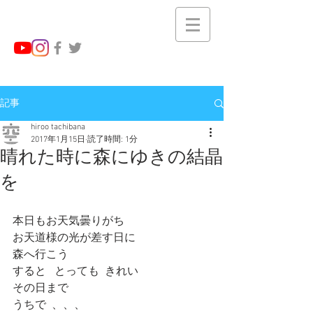
記事
hiroo tachibana
2017年1月15日
読了時間: 1分
晴れた時に森にゆきの結晶
を
本日もお天気曇りがち
お天道様の光が差す日に
森へ行こう
すると   とっても  きれい
その日まで
うちで  、、、