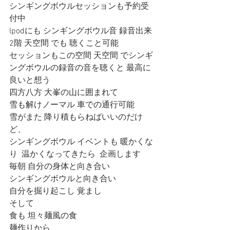
シンギングボウルセッションも予約受
付中
lpodにも シンギングボウル音 録音出来
2階 天空間 でも 聴くこと可能
セッションもこの空間 天空間 でシンギ
ングボウルの録音の音を聴くと 最高に
良いと想う
四方八方 大峯の山に囲まれて
雪も解けノーマル 車での通行可能
雪がまた 降り積もらねばいいのだけ
ど、
シンギングボウル イベントも 暖かくな
り  温かくなってきたら  企画します
毎朝 自分の身体と向き合い
シンギングボウルと向き合い
自分を掘り起こし 覚まし
そして
食も 坦々麺風の食
麺作りから