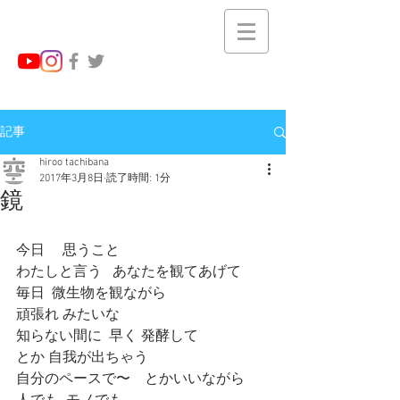
記事
hiroo tachibana
2017年3月8日
読了時間: 1分
鏡
今日     思うこと
わたしと言う   あなたを観てあげて
毎日  微生物を観ながら
頑張れ みたいな
知らない間に  早く 発酵して
とか 自我が出ちゃう
自分のペースで〜    とかいいながら