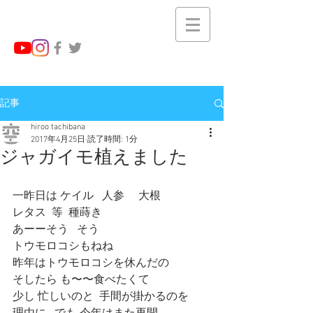
記事
hiroo tachibana
2017年4月25日
読了時間: 1分
ジャガイモ植えました
一昨日は ケイル   人参     大根
レタス  等  種蒔き
あーーそう   そう
トウモロコシもねね
昨年はトウモロコシを休んだの
そしたら も〜〜食べたくて
少し 忙しいのと  手間が掛かるのを