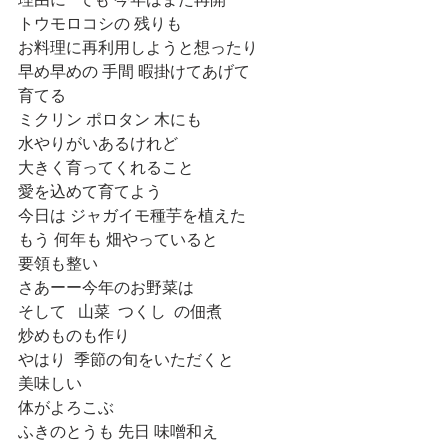
理由に   でも 今年はまた再開
トウモロコシの 残りも
お料理に再利用しようと想ったり
早め早めの 手間 暇掛けてあげて
育てる
ミクリン ポロタン 木にも
水やりがいあるけれど
大きく育ってくれること
愛を込めて育てよう
今日は ジャガイモ種芋を植えた
もう 何年も 畑やっていると
要領も整い
さあーー今年のお野菜は
そして   山菜  つくし  の佃煮
炒めものも作り
やはり  季節の旬をいただくと
美味しい
体がよろこぶ
ふきのとうも 先日 味噌和え