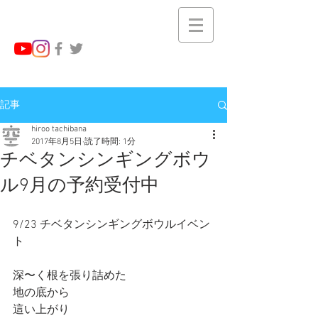
記事
hiroo tachibana
2017年8月5日
読了時間: 1分
チベタンシンギングボウ
ル9月の予約受付中
9/23 チベタンシンギングボウルイベン
ト
深〜く根を張り詰めた
地の底から
這い上がり