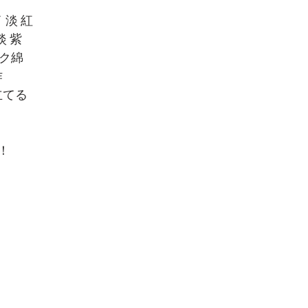
 淡 紅
グウッド淡 紫
ック綿
作
立てる
！