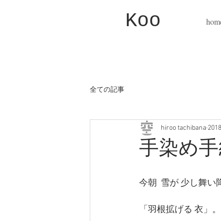
Koo
hom
全ての記事
hiroo tachibana
20
手染め手
今朝  雪が 少し舞い
「羽根拡げる 衣」。○