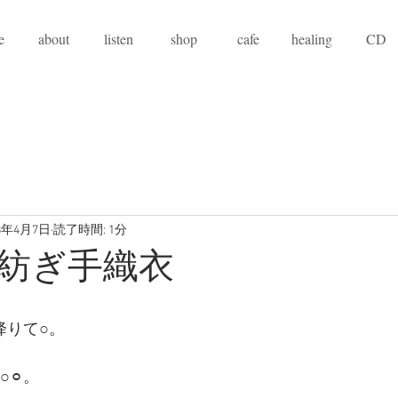
e
about
listen
shop
cafe
healing
CD
18年4月7日
読了時間: 1分
紡ぎ手織衣
降りて○。
⚪︎。