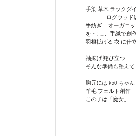
手染 草木 ラックダイ
                 ロ
手紡ぎ     オーガニ
を・’......、手織で創
羽根拡げる 衣 に仕
袖拡げ 翔び立つ
そんな準備も整えて
胸元には ko0 ちゃん
羊毛 フェルト創作
この子は「魔女」 