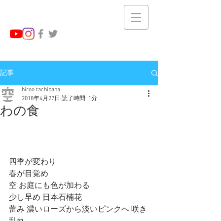
記事
hiroo tachibana
2018年4月27日
読了時間: 1分
わの食
四季が変わり
春が目覚め
空 お庭にも色が加わる
少し早め 日本石楠花
蕾み 濃いローズから淡いピンクへ 咲き