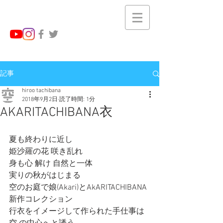
記事
hiroo tachibana
2018年9月2日
読了時間: 1分
AKARITACHIBANA衣
夏も終わりに近し   
姫沙羅の花 咲き乱れ
身も心 解け 自然と一体
実りの秋がはじまる
空のお庭で娘(Akari)とAkARITACHIBANA
新作コレクション
行衣をイメージして作られた手仕事は