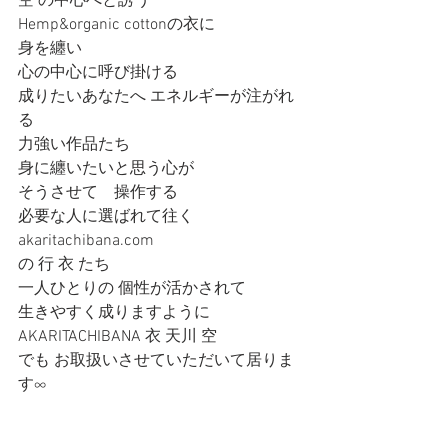
空 の中心へと誘う
Hemp&organic cottonの衣に
身を纏い
心の中心に呼び掛ける
成りたいあなたへ エネルギーが注がれ
る
力強い作品たち
身に纏いたいと思う心が
そうさせて    操作する
必要な人に選ばれて往く 
akaritachibana.com
の 行 衣 たち
一人ひとりの 個性が活かされて
生きやすく成りますように
AKARITACHIBANA 衣 天川 空 
でも お取扱いさせていただいて居りま
す∞ 