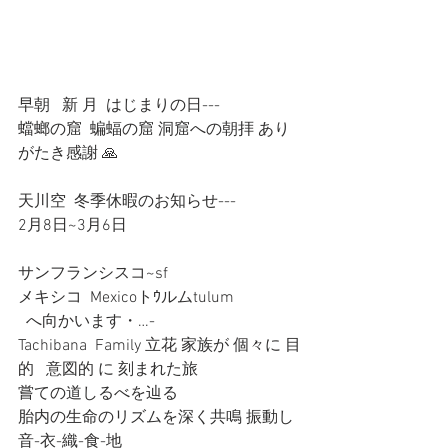
早朝   新 月  はじまりの日---
蟷螂の窟  蝙蝠の窟 洞窟への朝拝 あり
がたき感謝 🙏
天川空  冬季休暇のお知らせ---
2月8日~3月6日 
サンフランシスコ~sf
メキシコ  Mexicoトｳルムtulum 
  へ向かいます・…-
Tachibana  Family 立花 家族が 個々に 目
的   意図的 に 刻まれた旅
嘗ての道しるべを辿る
胎内の生命のリズムを深く共鳴 振動し  
音-衣-織-食-地