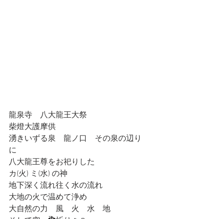
龍泉寺　八大龍王大祭
柴燈大護摩供
湧きいずる泉　龍ノ口　その泉の辺り
に
八大龍王尊をお祀りした
カ(火) ミ(水) の神
地下深く流れ往く水の流れ
大地の火で温めて浄め
大自然の力　風　火　水　地