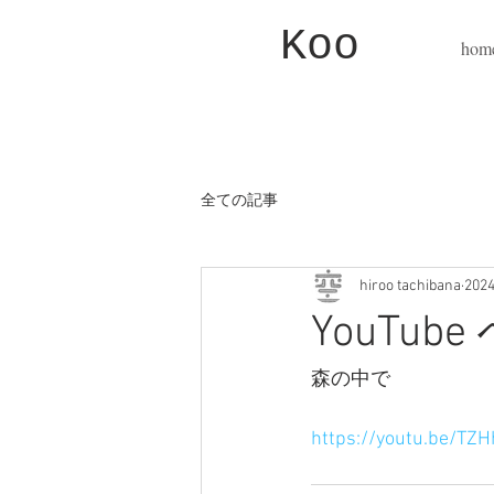
Koo
hom
全ての記事
hiroo tachibana
20
YouTu
森の中で
https://youtu.be/T