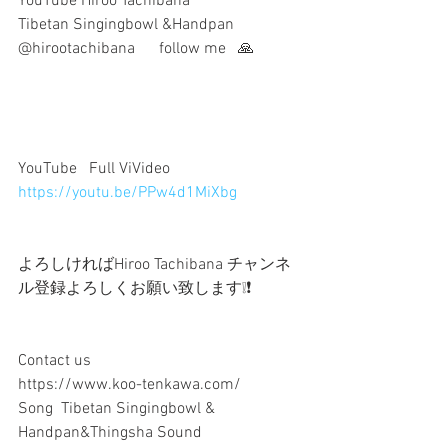
YouTube Hiroo Tachibana  
Tibetan Singingbowl &Handpan 
@hirootachibana      follow me   🙏
YouTube   Full ViVideo 
https://youtu.be/PPw4d1MiXbg
よろしければHiroo Tachibana チャンネ
ル登録よろしくお願い致します❕❗️
Contact us 
https://www.koo-tenkawa.com/
Song  Tibetan Singingbowl & 
Handpan&Thingsha Sound