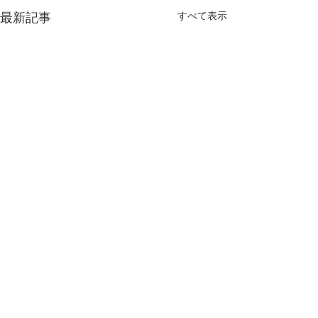
すべて表示
最新記事
YouTube へアップロード
森の中で
https://youtu.be/TZHhOdMotd
コメント