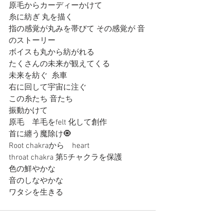
原毛からカーディーかけて
糸に紡ぎ 丸を描く
指の感覚が丸みを帯びて その感覚が 音
のストーリー
ボイスも丸から紡がれる
たくさんの未来が観えてくる
未来を紡ぐ  糸車
右に回して宇宙に注ぐ
この糸たち 音たち
振動かけて
原毛　羊毛をfelt 化して創作
首に纏う魔除け🧿
Root chakraから　heart 
throat chakra 第5チャクラを保護
色の鮮やかな
音のしなやかな
ワタシを生きる 